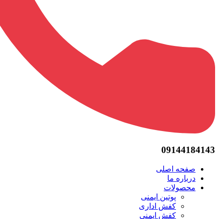
09144184143
صفحه اصلی
درباره ما
محصولات
پوتین ایمنی
کفش اداری
کفش ایمنی