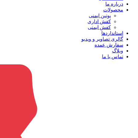
درباره ما
محصولات
پوتین ایمنی
کفش اداری
کفش ایمنی
استانداردها
گالری تصاویر و ویدیو
سفارش عمده
وبلاگ
تماس با ما