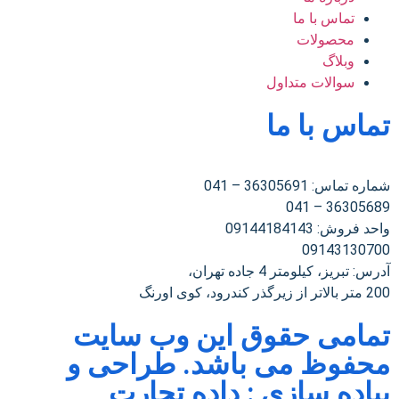
تماس با ما
محصولات
وبلاگ
سوالات متداول
تماس با ما
شماره تماس: 36305691 – 041
36305689 – 041
واحد فروش: 09144184143
09143130700
آدرس: تبریز، کیلومتر 4 جاده تهران،
200 متر بالاتر از زیرگذر کندرود، کوی اورنگ
تمامی حقوق این وب سایت
محفوظ می باشد. طراحی و
پیاده سازی :
داده تجارت