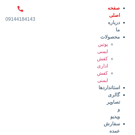
صفحه
اصلی
09144184143
درباره
ما
محصولات
پوتین
ایمنی
کفش
اداری
کفش
ایمنی
استانداردها
گالری
تصاویر
و
ویدیو
سفارش
عمده